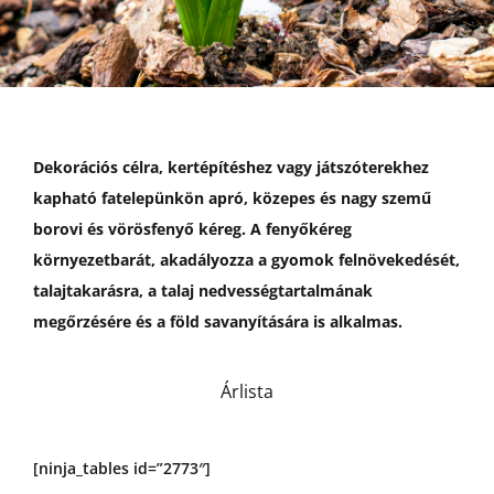
RÓLUNK
GDPR – ÁSZF
HÍREK
Dekorációs célra, kertépítéshez vagy játszóterekhez
kapható fatelepünkön apró, közepes és nagy szemű
borovi és vörösfenyő kéreg. A fenyőkéreg
GYIK
környezetbarát, akadályozza a gyomok felnövekedését,
talajtakarásra, a talaj nedvességtartalmának
megőrzésére és a föld savanyítására is alkalmas.
Árlista
[ninja_tables id=”2773″]