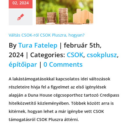
02, 2024
Váltás CSOK-ról CSOK Pluszra, hogyan?
By
Tura Fatelep
|
február 5th,
2024
|
Categories:
CSOK
,
csokplusz
,
építőipar
|
0 Comments
A lakástámogatásokkal kapcsolatos idei változások
részleteire hívja fel a figyelmet az első igénylések
alapján a Duna House cégcsoporthoz tartozó Credipass
hitelközvetítő közleményében. Többek között arra is
kitérnek, hogyan lehet a már igénybe vett CSOK
támogatásról CSOK Pluszra áttérni.