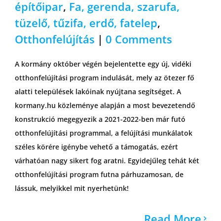
építőipar
,
Fa, gerenda, szarufa,
tüzelő, tűzifa, erdő, fatelep
,
Otthonfelújítás
|
0 Comments
A kormány október végén bejelentette egy új, vidéki
otthonfelújítási program indulását, mely az ötezer fő
alatti települések lakóinak nyújtana segítséget. A
kormany.hu közleménye alapján a most bevezetendő
konstrukció megegyezik a 2021-2022-ben már futó
otthonfelújítási programmal, a felújítási munkálatok
széles körére igénybe vehető a támogatás, ezért
várhatóan nagy sikert fog aratni. Egyidejűleg tehát két
otthonfelújítási program futna párhuzamosan, de
lássuk, melyikkel mit nyerhetünk!
Read More