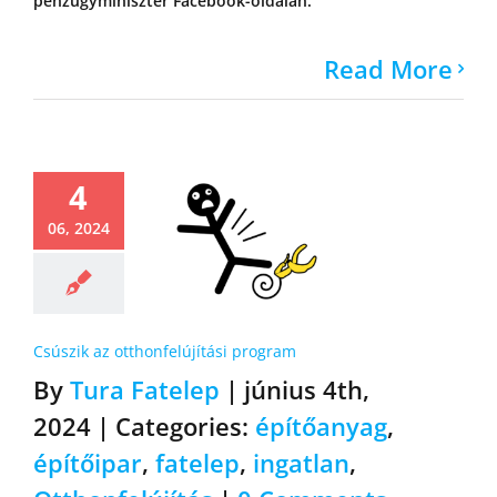
pénzügyminiszter Facebook-oldalán.
Read More
4
06, 2024
Csúszik az otthonfelújítási program
By
Tura Fatelep
|
június 4th,
2024
|
Categories:
építőanyag
,
építőipar
,
fatelep
,
ingatlan
,