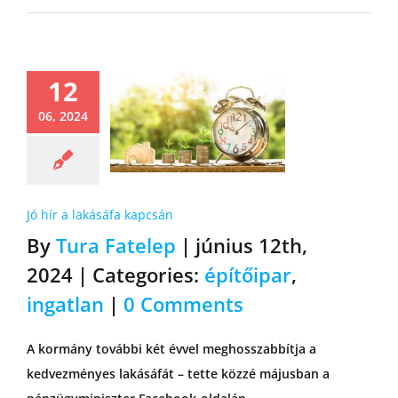
12
06, 2024
Jó hír a lakásáfa kapcsán
By
Tura Fatelep
|
június 12th,
2024
|
Categories:
építőipar
,
ingatlan
|
0 Comments
A kormány további két évvel meghosszabbítja a
kedvezményes lakásáfát – tette közzé májusban a