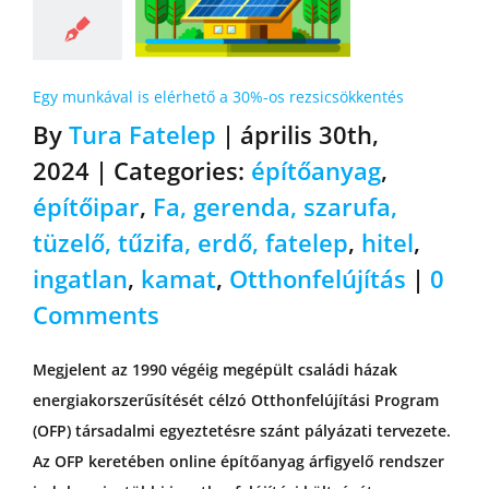
Egy munkával is elérhető a 30%-os rezsicsökkentés
By
Tura Fatelep
|
április 30th,
2024
|
Categories:
építőanyag
,
építőipar
,
Fa, gerenda, szarufa,
tüzelő, tűzifa, erdő, fatelep
,
hitel
,
ingatlan
,
kamat
,
Otthonfelújítás
|
0
Comments
Megjelent az 1990 végéig megépült családi házak
energiakorszerűsítését célzó Otthonfelújítási Program
(OFP) társadalmi egyeztetésre szánt pályázati tervezete.
Az OFP keretében online építőanyag árfigyelő rendszer