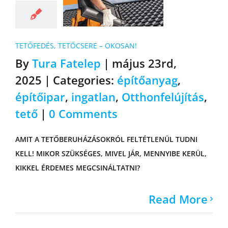
RÓLUNK
GDPR – ÁSZF
TETŐFEDÉS, TETŐCSERE – OKOSAN!
By
Tura Fatelep
|
május 23rd,
HÍREK
2025
|
Categories:
építőanyag
,
építőipar
,
ingatlan
,
Otthonfelújítás
,
GYIK
tető
|
0 Comments
AMIT A TETŐBERUHÁZÁSOKRÓL FELTÉTLENÜL TUDNI
KELL! MIKOR SZÜKSÉGES, MIVEL JÁR, MENNYIBE KERÜL,
KIKKEL ÉRDEMES MEGCSINÁLTATNI?
Read More