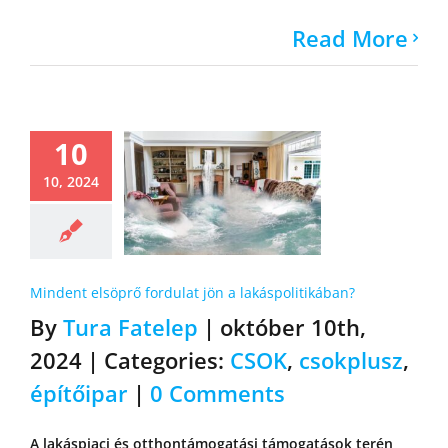
Read More
10
10, 2024
Mindent elsöprő fordulat jön a lakáspolitikában?
By
Tura Fatelep
|
október 10th,
2024
|
Categories:
CSOK
,
csokplusz
,
építőipar
|
0 Comments
A lakáspiaci és otthontámogatási támogatások terén