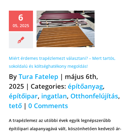
6
05, 2025
Miért érdemes trapézlemezt választani? – Mert tartós,
sokoldalú és költséghatékony megoldás!
By
Tura Fatelep
|
május 6th,
2025
|
Categories:
építőanyag
,
építőipar
,
ingatlan
,
Otthonfelújítás
,
tető
|
0 Comments
A trapézlemez az utóbbi évek egyik legnépszerűbb
építőipari alapanyagává vált, köszönhetően kedvező ár-