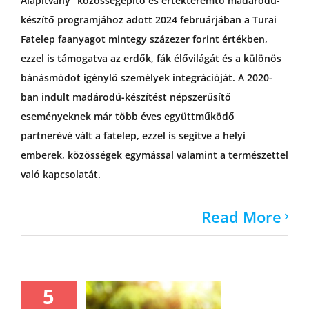
Alapítvány” közösségépítő és értékteremtő madárodú-
készítő programjához adott 2024 februárjában a Turai
Fatelep faanyagot mintegy százezer forint értékben,
ezzel is támogatva az erdők, fák élővilágát és a különös
bánásmódot igénylő személyek integrációját. A 2020-
ban indult madárodú-készítést népszerűsítő
eseményeknek már több éves együttműködő
partnerévé vált a fatelep, ezzel is segítve a helyi
emberek, közösségek egymással valamint a természettel
való kapcsolatát.
Read More
5