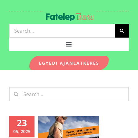
Kihagyás
Fatelep
Tura
Keresés...
Toggle
Navigation
EGYEDI AJÁNLATKÉRÉS
TERMÉKEK-ÁRLISTA
Keresés...
KAPCSOLAT
23
KÉPGALÉRIA
05, 2025