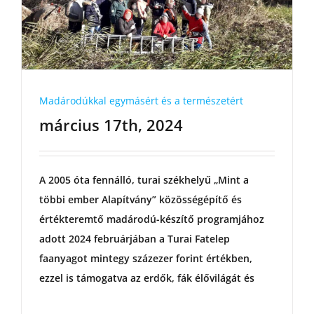
Madárodúkkal egymásért és a természetért
március 17th, 2024
A 2005 óta fennálló, turai székhelyű „Mint a
többi ember Alapítvány” közösségépítő és
értékteremtő madárodú-készítő programjához
adott 2024 februárjában a Turai Fatelep
faanyagot mintegy százezer forint értékben,
ezzel is támogatva az erdők, fák élővilágát és