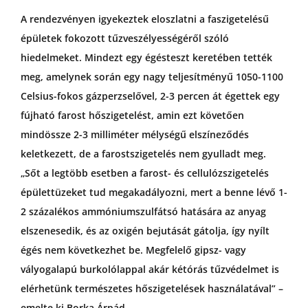
A rendezvényen igyekeztek eloszlatni a faszigetelésű
épületek fokozott tűzveszélyességéről szóló
hiedelmeket. Mindezt egy égésteszt keretében tették
meg, amelynek során egy nagy teljesítményű 1050-1100
Celsius-fokos gázperzselővel, 2-3 percen át égettek egy
fújható farost hőszigetelést, amin ezt követően
mindössze 2-3 milliméter mélységű elszíneződés
keletkezett, de a farostszigetelés nem gyulladt meg.
„Sőt a legtöbb esetben a farost- és cellulózszigetelés
épülettüzeket tud megakadályozni, mert a benne lévő 1-
2 százalékos ammóniumszulfátsó hatására az anyag
elszenesedik, és az oxigén bejutását gátolja, így nyílt
égés nem következhet be. Megfelelő gipsz- vagy
vályogalapú burkolólappal akár kétórás tűzvédelmet is
elérhetünk természetes hőszigetelések használatával” –
emelte ki Borka Árpád.