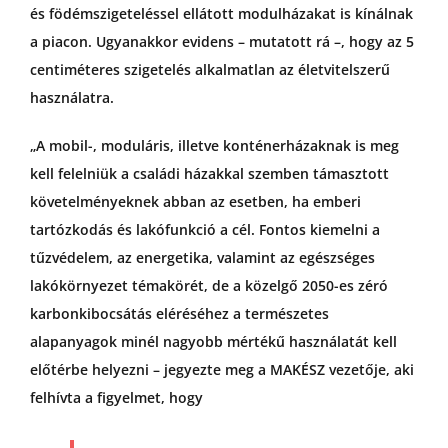
és födémszigeteléssel ellátott modulházakat is kínálnak
a piacon. Ugyanakkor evidens – mutatott rá –, hogy az 5
centiméteres szigetelés alkalmatlan az életvitelszerű
használatra.
„A mobil-, moduláris, illetve konténerházaknak is meg
kell felelniük a családi házakkal szemben támasztott
követelményeknek abban az esetben, ha emberi
tartózkodás és lakófunkció a cél. Fontos kiemelni a
tűzvédelem, az energetika, valamint az egészséges
lakókörnyezet témakörét, de a közelgő 2050-es zéró
karbonkibocsátás eléréséhez a természetes
alapanyagok minél nagyobb mértékű használatát kell
előtérbe helyezni – jegyezte meg a MAKÉSZ vezetője, aki
felhívta a figyelmet, hogy