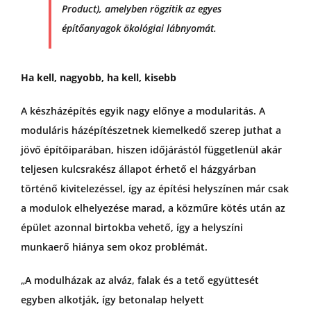
Product), amelyben rögzítik az egyes
építőanyagok ökológiai lábnyomát.
Ha kell, nagyobb, ha kell, kisebb
A készházépítés egyik nagy előnye a modularitás. A
moduláris házépítészetnek kiemelkedő szerep juthat a
jövő építőiparában, hiszen időjárástól függetlenül akár
teljesen kulcsrakész állapot érhető el házgyárban
történő kivitelezéssel, így az építési helyszínen már csak
a modulok elhelyezése marad, a közműre kötés után az
épület azonnal birtokba vehető, így a helyszíni
munkaerő hiánya sem okoz problémát.
„A modulházak az alváz, falak és a tető együttesét
egyben alkotják, így betonalap helyett