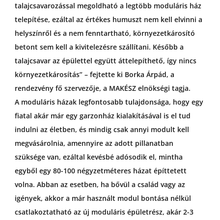
talajcsavarozással megoldható a legtöbb moduláris ház
telepítése, ezáltal az értékes humuszt nem kell elvinni a
helyszínről és a nem fenntartható, környezetkárosító
betont sem kell a kivitelezésre szállítani. Később a
talajcsavar az épülettel együtt áttelepíthető, így nincs
környezetkárosítás” – fejtette ki Borka Árpád, a
rendezvény fő szervezője, a MAKÉSZ elnökségi tagja.
A moduláris házak legfontosabb tulajdonsága, hogy egy
fiatal akár már egy garzonház kialakításával is el tud
indulni az életben, és mindig csak annyi modult kell
megvásárolnia, amennyire az adott pillanatban
szüksége van, ezáltal kevésbé adósodik el, mintha
egyből egy 80-100 négyzetméteres házat építtetett
volna. Abban az esetben, ha bővül a család vagy az
igények, akkor a már használt modul bontása nélkül
csatlakoztatható az új moduláris épületrész, akár 2-3