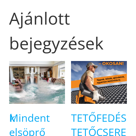
Ajánlott
bejegyzések
sik
Mindent
TETŐFEDÉS,
elsöprő
TETŐCSERE