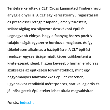
Terítékre kerültek a CLT (Cross Laminated Timber) nevű
anyag előnyei is. A CLT egy keresztirányú ragasztással
és préseléssel rétegelt fapanel, amely fűrészelt,
szilárdságilag osztályozott deszkákból épül fel.
Legnagyobb előnye, hogy a faanyag összes pozitív
tulajdonságát egyszerre hordozza magában, és így
tökéletesen alkalmas a házépítésre. A CLT építési
rendszer egyszerűsége miatt képes csökkenteni a
kivitelezések idejét, hiszen kevesebb humán erőforrás
szükséges az építkezési folyamatokhoz, mint egy
hagyományos falazóblokkos épület esetében,
ugyanakkor rendkívül méretpontos, statikailag erős és
jól hőszigetelt épületeket lehet általa megvalósítani.
Forrás:
Index.hu