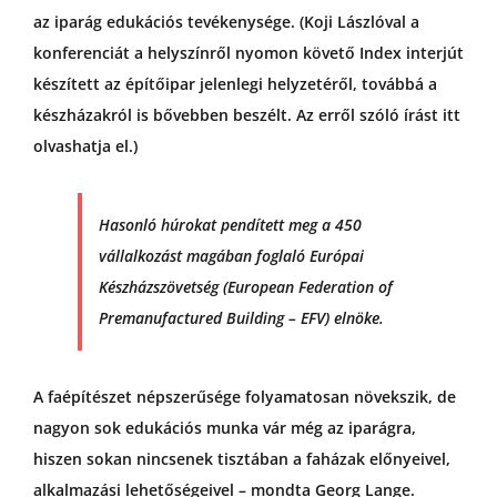
az iparág edukációs tevékenysége. (Koji Lászlóval a
konferenciát a helyszínről nyomon követő Index interjút
készített az építőipar jelenlegi helyzetéről, továbbá a
készházakról is bővebben beszélt. Az erről szóló írást itt
olvashatja el.)
Hasonló húrokat pendített meg a 450
vállalkozást magában foglaló Európai
Készházszövetség (European Federation of
Premanufactured Building – EFV) elnöke.
A faépítészet népszerűsége folyamatosan növekszik, de
nagyon sok edukációs munka vár még az iparágra,
hiszen sokan nincsenek tisztában a faházak előnyeivel,
alkalmazási lehetőségeivel – mondta Georg Lange.