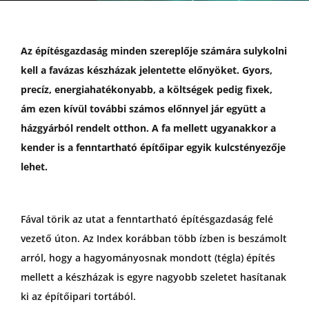
Az építésgazdaság minden szereplője számára sulykolni
kell a favázas készházak jelentette előnyöket. Gyors,
precíz, energiahatékonyabb, a költségek pedig fixek,
ám ezen kívül további számos előnnyel jár együtt a
házgyárból rendelt otthon. A fa mellett ugyanakkor a
kender is a fenntartható építőipar egyik kulcstényezője
lehet.
Fával törik az utat a fenntartható építésgazdaság felé
vezető úton. Az Index korábban több ízben is beszámolt
arról, hogy a hagyományosnak mondott (tégla) építés
mellett a készházak is egyre nagyobb szeletet hasítanak
ki az építőipari tortából.