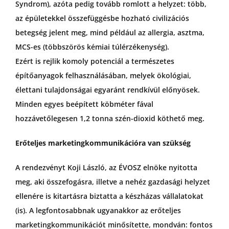
Syndrom), azóta pedig tovább romlott a helyzet: több,
az épületekkel összefüggésbe hozható civilizációs
betegség jelent meg, mind például az allergia, asztma,
MCS-es (többszörös kémiai túlérzékenység).
Ezért is rejlik komoly potenciál a természetes
építőanyagok felhasználásában, melyek ökológiai,
élettani tulajdonságai egyaránt rendkívül előnyösek.
Minden egyes beépített köbméter fával
hozzávetőlegesen 1,2 tonna szén-dioxid köthető meg.
Erőteljes marketingkommunikációra van szükség
A rendezvényt Koji László, az ÉVOSZ elnöke nyitotta
meg, aki összefogásra, illetve a nehéz gazdasági helyzet
ellenére is kitartásra biztatta a készházas vállalatokat
(is). A legfontosabbnak ugyanakkor az erőteljes
marketingkommunikációt minősítette, mondván: fontos