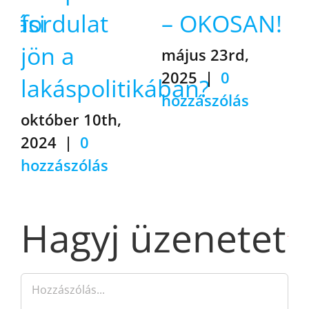
ítási
fordulat
– OKOSAN!
jön a
május 23rd,
2025
|
0
lakáspolitikában?
hozzászólás
október 10th,
2024
|
0
hozzászólás
Hagyj üzenetet
Hozzászólás