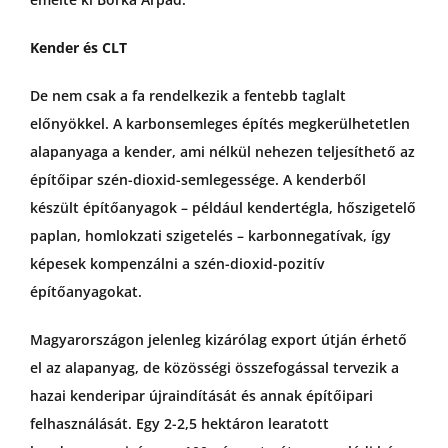
Kender és CLT
De nem csak a fa rendelkezik a fentebb taglalt
előnyökkel. A karbonsemleges építés megkerülhetetlen
alapanyaga a kender, ami nélkül nehezen teljesíthető az
építőipar szén-dioxid-semlegessége. A kenderből
készült építőanyagok – például kendertégla, hőszigetelő
paplan, homlokzati szigetelés – karbonnegatívak, így
képesek kompenzálni a szén-dioxid-pozitív
építőanyagokat.
Magyarországon jelenleg kizárólag export útján érhető
el az alapanyag, de közösségi összefogással tervezik a
hazai kenderipar újraindítását és annak építőipari
felhasználását. Egy 2-2,5 hektáron learatott