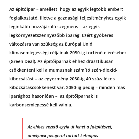
Az építőipar – amellett, hogy az egyik legtöbb embert
foglalkoztató, illetve a gazdasági teljesítményhez egyik
leginkább hozzájáruló szegmens – az egyik
legkörnyezetszennyezőbb iparág. Ezért gyökeres
változásra van szükség az Európai Unió
klímasemlegességi céljainak 2050-ig történő eléréséhez
(Green Deal). Az építőiparnak ehhez drasztikusan
csökkenteni kell a mumusnak számító szén-dioxid-
kibocsátást – az egyezmény 2030-ig 40 százalékos
kibocsátáscsökkenést vár, 2050-ig pedig – minden más
iparághoz hasonlóan –, az építőiparnak is
karbonsemlegessé kell válnia.
Az ehhez vezető egyik út lehet a faépítészet,
amelynek jövőjéről tartott kétnapos