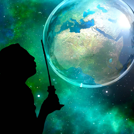
RÓLUNK
GDPR – ÁSZF
HÍREK
GYIK