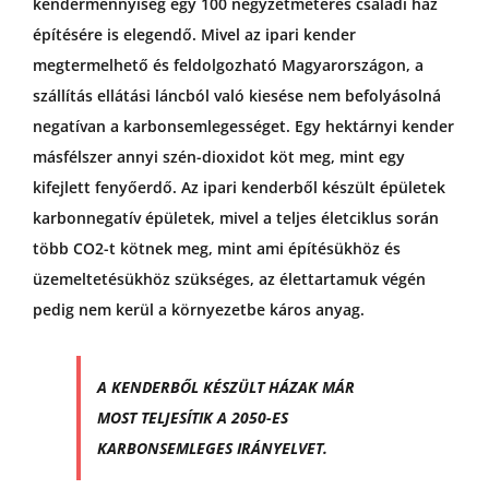
kendermennyiség egy 100 négyzetméteres családi ház
építésére is elegendő. Mivel az ipari kender
megtermelhető és feldolgozható Magyarországon, a
szállítás ellátási láncból való kiesése nem befolyásolná
negatívan a karbonsemlegességet. Egy hektárnyi kender
másfélszer annyi szén-dioxidot köt meg, mint egy
kifejlett fenyőerdő. Az ipari kenderből készült épületek
karbonnegatív épületek, mivel a teljes életciklus során
több CO2-t kötnek meg, mint ami építésükhöz és
üzemeltetésükhöz szükséges, az élettartamuk végén
pedig nem kerül a környezetbe káros anyag.
A KENDERBŐL KÉSZÜLT HÁZAK MÁR
MOST TELJESÍTIK A 2050-ES
KARBONSEMLEGES IRÁNYELVET.