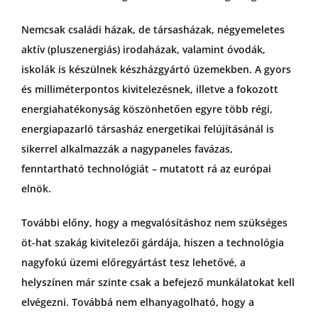
Nemcsak családi házak, de társasházak, négyemeletes
aktív (pluszenergiás) irodaházak, valamint óvodák,
iskolák is készülnek készházgyártó üzemekben. A gyors
és milliméterpontos kivitelezésnek, illetve a fokozott
energiahatékonyság köszönhetően egyre több régi,
energiapazarló társasház energetikai felújításánál is
sikerrel alkalmazzák a nagypaneles favázas,
fenntartható technológiát – mutatott rá az európai
elnök.
További előny, hogy a megvalósításhoz nem szükséges
öt-hat szakág kivitelezői gárdája, hiszen a technológia
nagyfokú üzemi előregyártást tesz lehetővé, a
helyszínen már szinte csak a befejező munkálatokat kell
elvégezni. Továbbá nem elhanyagolható, hogy a