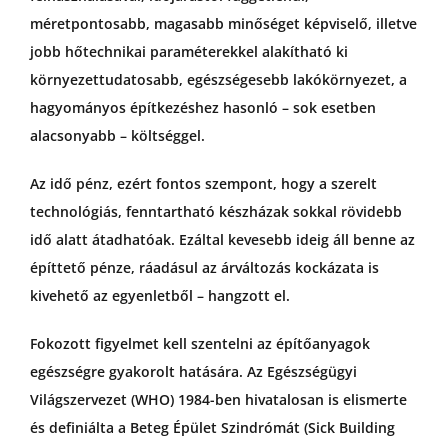
méretpontosabb, magasabb minőséget képviselő, illetve
jobb hőtechnikai paraméterekkel alakítható ki
környezettudatosabb, egészségesebb lakókörnyezet, a
hagyományos építkezéshez hasonló – sok esetben
alacsonyabb – költséggel.
Az idő pénz, ezért fontos szempont, hogy a szerelt
technológiás, fenntartható készházak sokkal rövidebb
idő alatt átadhatóak. Ezáltal kevesebb ideig áll benne az
építtető pénze, ráadásul az árváltozás kockázata is
kivehető az egyenletből – hangzott el.
Fokozott figyelmet kell szentelni az építőanyagok
egészségre gyakorolt hatására. Az Egészségügyi
Világszervezet (WHO) 1984-ben hivatalosan is elismerte
és definiálta a Beteg Épület Szindrómát (Sick Building