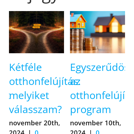
Kétféle
Egyszerűdösi
otthonfelújítás:
az
zt
melyiket
otthonfelújítá
válasszam?
program
november 20th,
november 10th,
2024
|
0
2024
|
0