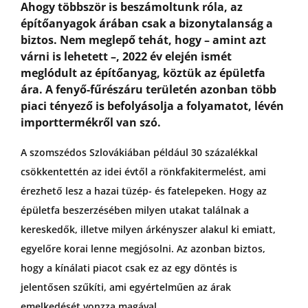
Ahogy többször is beszámoltunk róla, az
építőanyagok árában csak a bizonytalanság a
GYIK
biztos. Nem meglepő tehát, hogy – amint azt
várni is lehetett –, 2022 év elején ismét
meglódult az építőanyag, köztük az épületfa
ára. A fenyő-fűrészáru területén azonban több
piaci tényező is befolyásolja a folyamatot, lévén
importtermékről van szó.
A szomszédos Szlovákiában például 30 százalékkal
csökkentettén az idei évtől a rönkfakitermelést, ami
érezhető lesz a hazai tüzép- és fatelepeken. Hogy az
épületfa beszerzésében milyen utakat találnak a
kereskedők, illetve milyen árkényszer alakul ki emiatt,
egyelőre korai lenne megjósolni. Az azonban biztos,
hogy a kínálati piacot csak ez az egy döntés is
jelentősen szűkíti, ami egyértelműen az árak
emelkedését vonzza magával.