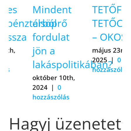
Mindent
TETŐFEDÉS,
ztárból
elsöprő
TETŐCSERE
a
fordulat
– OKOSAN!
jön a
május 23rd,
2025
|
0
lakáspolitikában?
hozzászólás
október 10th,
2024
|
0
hozzászólás
Hagyj üzenetet