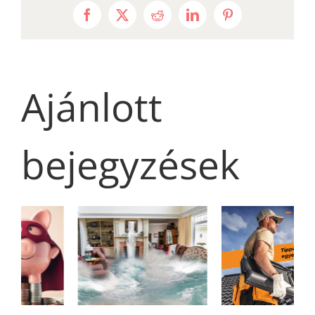
Facebook
X
Reddit
LinkedIn
Pinterest
Ajánlott
bejegyzések