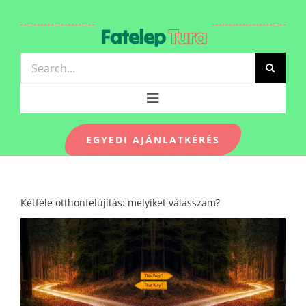
Kihagyás
Fatelep
Tura
Keresés...
Toggle
Navigation
EGYEDI AJÁNLATKÉRÉS
TERMÉKEK-ÁRLISTA
Kétféle otthonfelújítás: melyiket válasszam?
KAPCSOLAT
View
Larger
Image
KÉPGALÉRIA