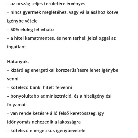
– az ország teljes területére érvényes
– nincs gyermek meglétéhez, vagy vállalásához kötve
igénybe vétele
– 50% előleg lehívható
– a hitel kamatmentes, és nem terheli jelzáloggal az
ingatlant
Hátányok:
– kizárólag energetikai korszerűsítésre lehet igénybe
venni
– kötelező banki hitelt felvenni
– bonyolultabb adminisztráció, és a hiteligénylési
folyamat
– van rendelkezésre álló felső keretösszeg, így
időnyomás nehezedik a lakosságra
– kötelező energetikus igénybevétele