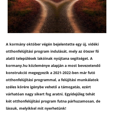
RÓLUNK
GDPR – ÁSZF
HÍREK
A kormány október végén bejelentette egy új, vidéki
otthonfelújítási program indulását, mely az ötezer fő
GYIK
alatti települések lakóinak nyújtana segítséget. A
kormany.hu közleménye alapján a most bevezetendő
konstrukció megegyezik a 2021-2022-ben már futó
otthonfelújítási programmal, a felújítási munkálatok
széles körére igénybe vehető a támogatás, ezért
várhatóan nagy sikert fog aratni. Egyidejűleg tehát
két otthonfelújítási program futna párhuzamosan, de
lássuk, melyikkel mit nyerhetünk!