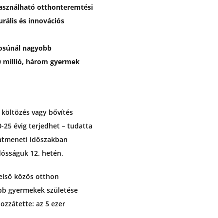
használható otthonteremtési
rális és innovációs
kosúnál nagyobb
30 millió, három gyermek
 költözés vagy bővítés
-25 évig terjedhet – tudatta
 átmeneti időszakban
dósságuk 12. hetén.
 első közös otthon
jabb gyermekek születése
ozzátette: az 5 ezer