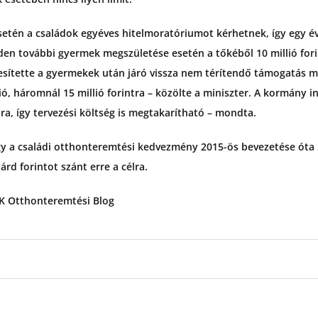
setén a családok egyéves hitelmoratóriumot kérhetnek, így egy 
en további gyermek megszületése esetén a tőkéből 10 millió forin
sítette a gyermekek után járó vissza nem térítendő támogatás m
lió, háromnál 15 millió forintra – közölte a miniszter. A kormány i
a, így tervezési költség is megtakarítható – mondta.
ogy a családi otthonteremtési kedvezmény 2015-ös bevezetése óta 
rd forintot szánt erre a célra.
OK Otthonteremtési Blog