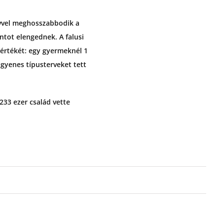
évvel meghosszabbodik a
tot elengednek. A falusi
értékét: egy gyermeknél 1
ngyenes típusterveket tett
233 ezer család vette