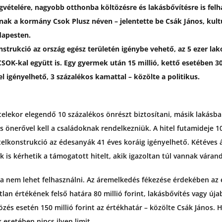
gvételére, nagyobb otthonba költözésre és lakásbővítésre is fel
nak a kormány Csok Plusz néven – jelentette be Csák János, kultu
dapesten.
trukció az ország egész területén igénybe vehető, az 5 ezer la
 CSOK-kal együtt is. Egy gyermek után 15 millió, kettő esetében 
el igényelhető, 3 százalékos kamattal – közölte a politikus.
elekor elegendő 10 százalékos önrészt biztosítani, másik lakásba
 önerővel kell a családoknak rendelkezniük. A hitel futamideje 10
itelkonstrukció az édesanyák 41 éves koráig igényelhető. Kétéves
is kérhetik a támogatott hitelt, akik igazoltan túl vannak váran
ra nem lehet felhasználni. Az áremelkedés fékezése érdekében az
lan értékének felső határa 80 millió forint, lakásbővítés vagy ú
zés esetén 150 millió forint az értékhatár – közölte Csák János. H
 esetében nincs ilyen limit.