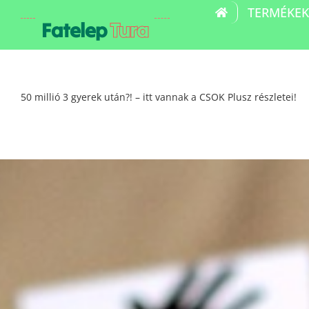
Kihagyás
TERMÉKEK
Fatelep
Tura
50 millió 3 gyerek után?! – itt vannak a CSOK Plusz részletei!