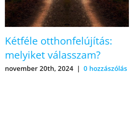
s:
Egyszerűdösik az
otthonfelújítási prog
ászólás
november 10th, 2024
|
0 hozzá