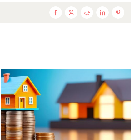
Facebook
X
Reddit
LinkedIn
Pinterest