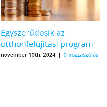
Mindent elsöprő fordu
ram
jön a lakáspolitikában
szólás
október 10th, 2024
|
0 hozzászó