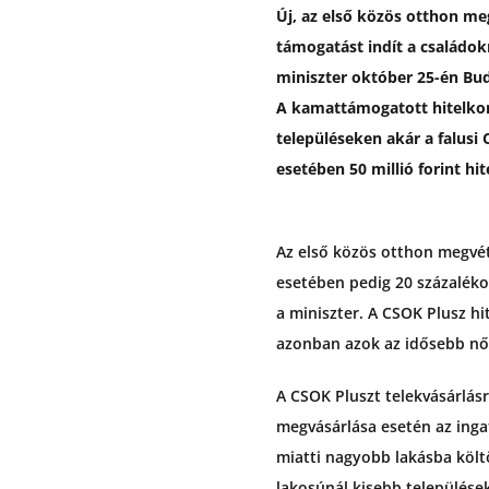
Új, az első közös otthon me
támogatást indít a családok
miniszter október 25-én Bu
A kamattámogatott hitelkons
településeken akár a falusi
esetében 50 millió forint hit
Az első közös otthon megvét
esetében pedig 20 százalékos
a miniszter. A CSOK Plusz h
azonban azok az idősebb nők 
A CSOK Pluszt telekvásárlás
megvásárlása esetén az ingat
miatti nagyobb lakásba költö
lakosúnál kisebb települések