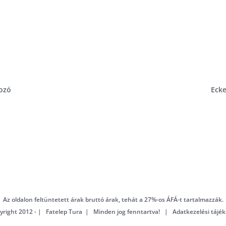
kozó
Ecke
Az oldalon feltüntetett árak bruttó árak, tehát a 27%-os ÁFÁ-t tartalmazzák.
yright 2012 - | Fatelep Tura | Minden jog fenntartva! |
Adatkezelési tájék