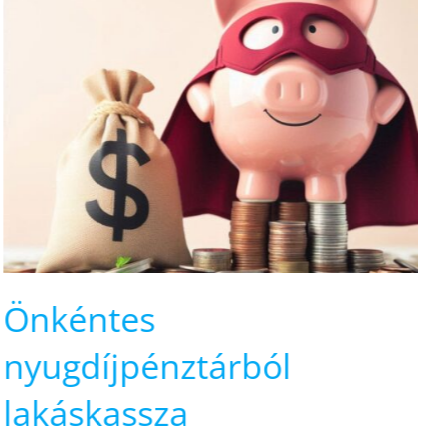
Mindent elsöprő fordulat
jön a lakáspolitikában?
október 10th, 2024
|
0 hozzászólás