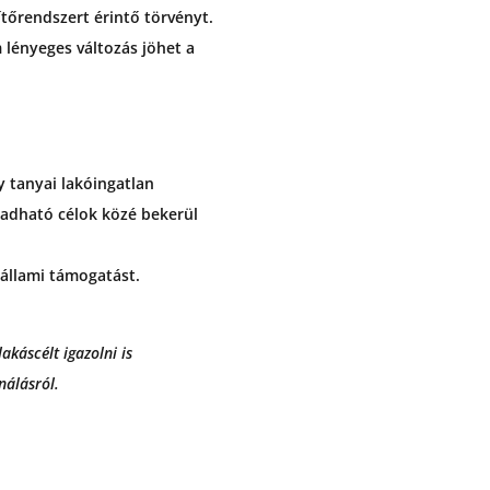
tőrendszert érintő törvényt.
 lényeges változás jöhet a
gy tanyai lakóingatlan
ogadható célok közé bekerül
 állami támogatást.
akáscélt igazolni is
nálásról.