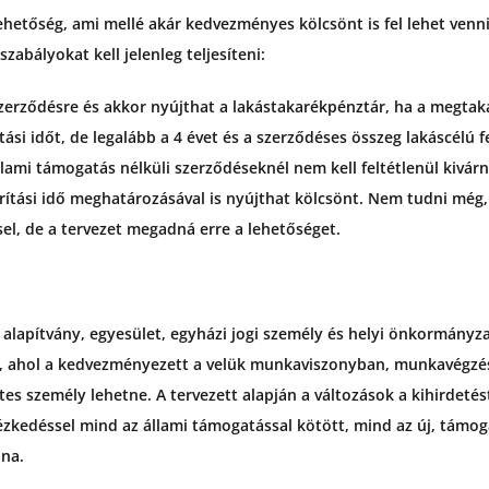
lehetőség, ami mellé akár kedvezményes kölcsönt is fel lehet venni
szabályokat kell jelenleg teljesíteni:
zerződésre és akkor nyújthat a lakástakarékpénztár, ha a megtaka
ási időt, de legalább a 4 évet és a szerződéses összeg lakáscélú f
llami támogatás nélküli szerződéseknél nem kell feltétlenül kivárni
ítási idő meghatározásával is nyújthat kölcsönt. Nem tudni még,
el, de a tervezet megadná erre a lehetőséget.
 alapítvány, egyesület, egyházi jogi személy és helyi önkormányza
t, ahol a kedvezményezett a velük munkaviszonyban, munkavégzé
tes személy lehetne. A tervezett alapján a változások a kihirdet
ézkedéssel mind az állami támogatással kötött, mind az új, támoga
na.