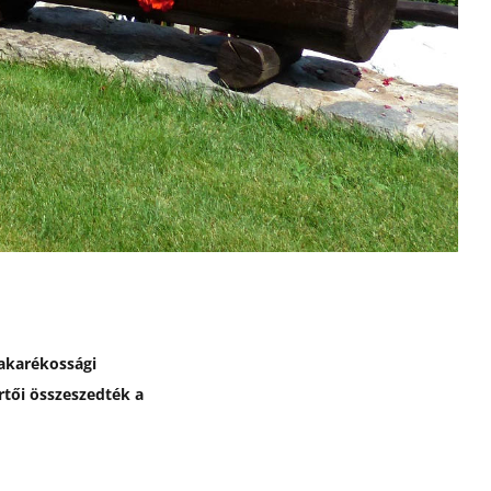
takarékossági
rtői összeszedték a