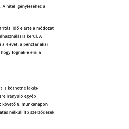
. A hitel igényléséhez a
rítási idő elérte a módozat
elhasználásra kerül. A
 a 4 évet, a pénztár akár
 hogy fognak-e élni a
t is köthetne lakás-
sre irányuló egyéb
ést követő 8. munkanapon
tás nélküli ltp szerződések