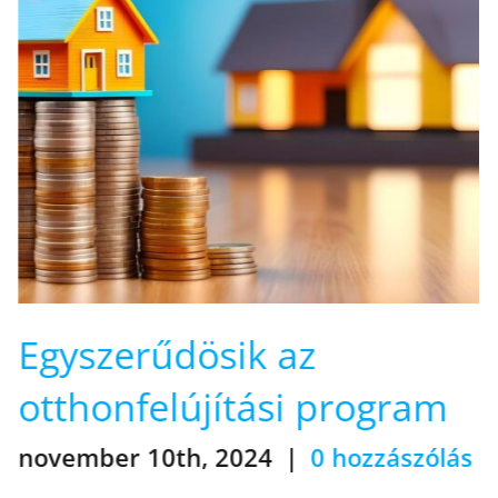
Önkéntes
nyugdíjpénztárból
lakáskassza