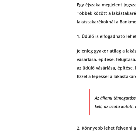
Egy éjszaka megjelent jogsz
Többek között a lakástakarék
lakástakarékoknál a Bankmon
1. Üdülő is elfogadható lehe
Jelenleg gyakorlatilag a laká
vásárlása, építése, felújítá
az üdülő vásárlása, építése, 
Ezzel a lépéssel a lakástaka
Az állami támogatássa
kell, az azóta kötött,
2. Könnyebb lehet felvenni a