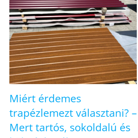
Egyszerűdösik az
–
otthonfelújítási program
november 10th, 2024
|
0 hozzászólás