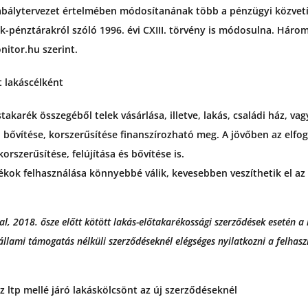
abálytervezet értelmében módosítanának több a pénzügyi közvetí
-pénztárakról szóló 1996. évi CXIII. törvény is módosulna. Három
itor.hu szerint.
t lakáscélként
stakarék összegéből telek vásárlása, illetve, lakás, családi ház, va
sa, bővítése, korszerűsítése finanszírozható meg. A jövőben az elf
korszerűsítése, felújítása és bővítése is.
rékok felhasználása könnyebbé válik, kevesebben veszíthetik el az
l, 2018. ősze előtt kötött lakás-előtakarékossági szerződések esetén a l
 állami támogatás nélküli szerződéseknél elégséges nyilatkozni a felhasz
z ltp mellé járó lakáskölcsönt az új szerződéseknél