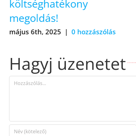
Hagyj üzenetet
Hozzászólás
Jegyezze meg a nevet, emailt és webcímet ha legközelebb