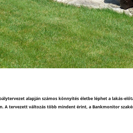
bálytervezet alapján számos könnyítés életbe léphet a lakás-elő
. A tervezett változás több mindent érint, a Bankmonitor szaké