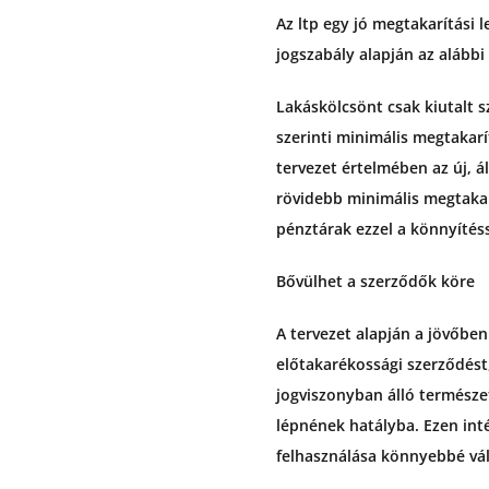
Az ltp egy jó megtakarítási 
jogszabály alapján az alábbi 
Lakáskölcsönt csak kiutalt s
szerinti minimális megtakarít
tervezet értelmében az új, á
rövidebb minimális megtakar
pénztárak ezzel a könnyítéss
Bővülhet a szerződők köre
A tervezet alapján a jövőben
előtakarékossági szerződés
jogviszonyban álló természe
lépnének hatályba. Ezen int
felhasználása könnyebbé vál