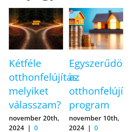
Kétféle
Egyszerűdösi
otthonfelújítás:
az
melyiket
otthonfelújítá
válasszam?
program
november 20th,
november 10th,
2024
|
0
2024
|
0