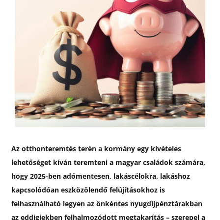
RÓLUNK
GDPR – ÁSZF
HÍREK
GYIK
Az otthonteremtés terén a kormány egy kivételes
lehetőséget kíván teremteni a magyar családok számára,
hogy 2025-ben adómentesen, lakáscélokra, lakáshoz
kapcsolódóan eszközölendő felújításokhoz is
felhasználható legyen az önkéntes nyugdíjpénztárakban
az eddigiekben felhalmozódott megtakarítás – szerepel a