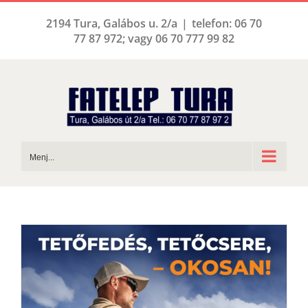
Kihagyás
2194 Tura, Galábos u. 2/a
|
telefon: 06 70
77 87 972; vagy 06 70 777 99 82
Menj...