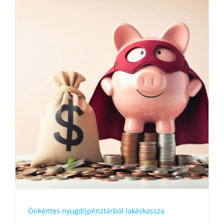
Önkéntes nyugdíjpénztárból lakáskassza