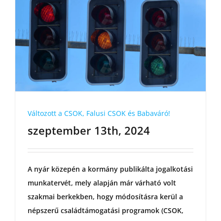
Változott a CSOK, Falusi CSOK és Babaváró!
szeptember 13th, 2024
A nyár közepén a kormány publikálta jogalkotási
munkatervét, mely alapján már várható volt
szakmai berkekben, hogy módosításra kerül a
népszerű családtámogatási programok (CSOK,