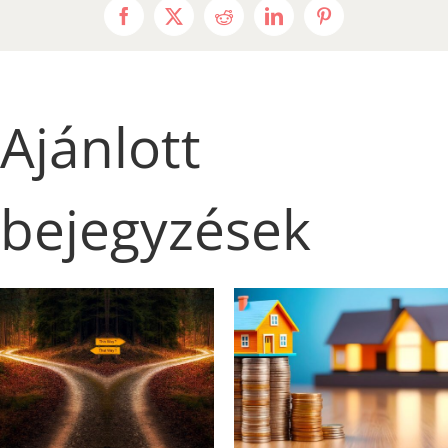
Facebook
X
Reddit
LinkedIn
Pinterest
Ajánlott
bejegyzések