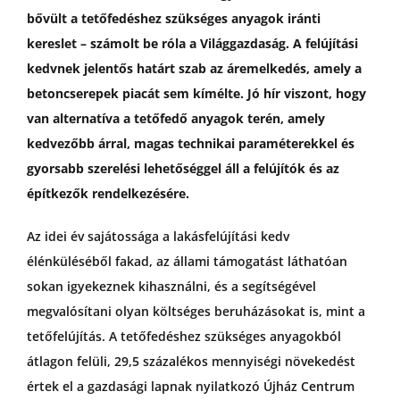
bővült a tetőfedéshez szükséges anyagok iránti
GYIK
kereslet – számolt be róla a Világgazdaság. A felújítási
kedvnek jelentős határt szab az áremelkedés, amely a
betoncserepek piacát sem kímélte. Jó hír viszont, hogy
van alternatíva a tetőfedő anyagok terén, amely
kedvezőbb árral, magas technikai paraméterekkel és
gyorsabb szerelési lehetőséggel áll a felújítók és az
építkezők rendelkezésére.
Az idei év sajátossága a lakásfelújítási kedv
élénküléséből fakad, az állami támogatást láthatóan
sokan igyekeznek kihasználni, és a segítségével
megvalósítani olyan költséges beruházásokat is, mint a
tetőfelújítás. A tetőfedéshez szükséges anyagokból
átlagon felüli, 29,5 százalékos mennyiségi növekedést
értek el a gazdasági lapnak nyilatkozó Újház Centrum