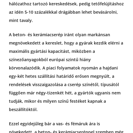
hálózathoz tartozó kereskedések, pedig tetőfelújításhoz
az idén 5-10 százalékkal drágábban lehet bevásárolni,
mint tavaly.
A beton- és kerámiacserép iránt olyan markánsan
megnövekedett a kereslet, hogy a gyárak kezdik elérni a
maximális gyártási kapacitást, miközben a
színezőanyagokból európai szintű hiány
körvonalazódik. A piaci folyamatok nyomán a hajdani
egy-két hetes szállítási határidő erősen megnyúlt, a
rendelések visszaigazolása a cserép színétől, típusától
függően már négy-tizenkét hét, a gyártók ugyanis nem
tudják, mikor és milyen színű festéket kapnak a
beszállítóktól.
Ezzel egyidejűleg bár a vas- és fémáruk ára is
növekedett, a beton- és kerámiacseréppel szemben még