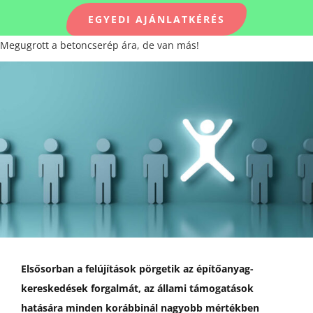
Navigation
EGYEDI AJÁNLATKÉRÉS
Megugrott a betoncserép ára, de van más!
TERMÉKEK-ÁRLISTA
View
Larger
KAPCSOLAT
Image
KÉPGALÉRIA
RÓLUNK
GDPR – ÁSZF
Elsősorban a felújítások pörgetik az építőanyag-
kereskedések forgalmát, az állami támogatások
HÍREK
hatására minden korábbinál nagyobb mértékben