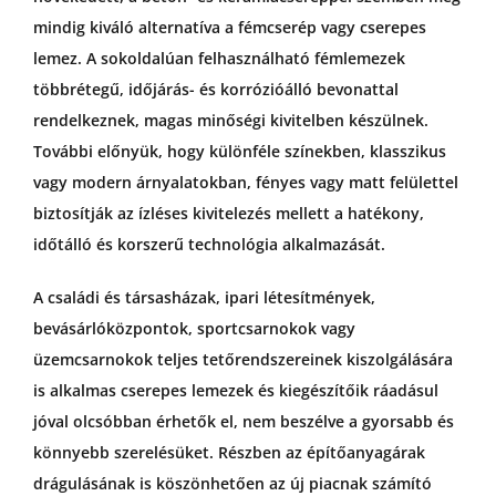
mindig kiváló alternatíva a fémcserép vagy cserepes
lemez. A sokoldalúan felhasználható fémlemezek
többrétegű, időjárás- és korrózióálló bevonattal
rendelkeznek, magas minőségi kivitelben készülnek.
További előnyük, hogy különféle színekben, klasszikus
vagy modern árnyalatokban, fényes vagy matt felülettel
biztosítják az ízléses kivitelezés mellett a hatékony,
időtálló és korszerű technológia alkalmazását.
A családi és társasházak, ipari létesítmények,
bevásárlóközpontok, sportcsarnokok vagy
üzemcsarnokok teljes tetőrendszereinek kiszolgálására
is alkalmas cserepes lemezek és kiegészítőik ráadásul
jóval olcsóbban érhetők el, nem beszélve a gyorsabb és
könnyebb szerelésüket. Részben az építőanyagárak
drágulásának is köszönhetően az új piacnak számító