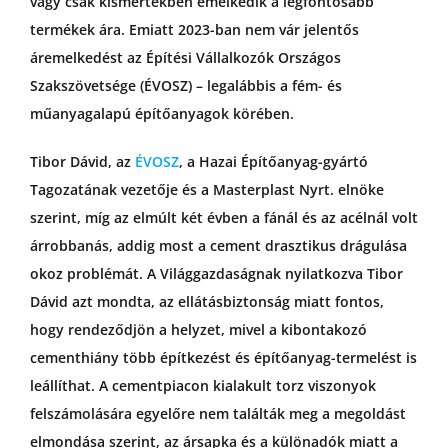
vagy csak kismértékben emelkedik a legfontosabb
termékek ára. Emiatt 2023-ban nem vár jelentős
áremelkedést az Építési Vállalkozók Országos
Szakszövetsége (ÉVOSZ) – legalábbis a fém- és
műanyagalapú építőanyagok körében.
Tibor Dávid, az
ÉVOSZ
, a Hazai Építőanyag-gyártó
Tagozatának vezetője és a Masterplast Nyrt. elnöke
szerint, míg az elmúlt két évben a fánál és az acélnál volt
árrobbanás, addig most a cement drasztikus drágulása
okoz problémát. A Világgazdaságnak nyilatkozva Tibor
Dávid azt mondta, az ellátásbiztonság miatt fontos,
hogy rendeződjön a helyzet, mivel a kibontakozó
cementhiány több építkezést és építőanyag-termelést is
leállíthat. A cementpiacon kialakult torz viszonyok
felszámolására egyelőre nem találták meg a megoldást
elmondása szerint, az ársapka és a különadók miatt a