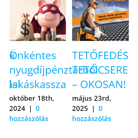
sik
Önkéntes
TETŐFEDÉS,
nyugdíjpénztárból
TETŐCSERE
ítási
lakáskassza
– OKOSAN!
október 18th,
május 23rd,
2024
|
0
2025
|
0
hozzászólás
hozzászólás