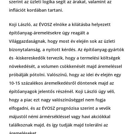
szerint az üzleti logika segít az árakat, valamint az
inflációt kordában tartani.
Koji László, az ÉVOSZ elnöke a kilátásba helyezett
építőanyag-áremelésekre úgy reagált a
Világgazdaságnak, hogy most év elején sok az üzleti
bizonytalanság, a nyitott kérdés. Az építőanyag-gyártók
és -kiskereskedők tervezik, hogy a termelési költségek
növekedését, a volumen csökkenését majd áremeléssel
próbálják pótolni. Valószínű, hogy az idei év elején egy
10-15 százalékos áremelkedésről döntenek majd az
építőanyagok jelentős részénél. Koji László úgy véli,
hogy a piac ezt nagy valószínűséggel nem fogja
elfogadni, és az ÉVOSZ prognózisa szerint a vevők
májustól némi ármérsékléssel vagy havi akciókkal
találkoznak majd, és így tudják majd tolerálni az
áremeléseket.