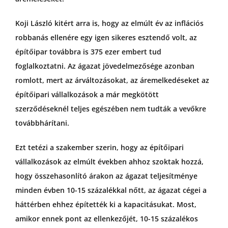
Koji László kitért arra is, hogy az elmúlt év az inflációs
robbanás ellenére egy igen sikeres esztendő volt, az
építőipar továbbra is 375 ezer embert tud
foglalkoztatni. Az ágazat jövedelmezősége azonban
romlott, mert az árváltozásokat, az áremelkedéseket az
építőipari vállalkozások a már megkötött
szerződéseknél teljes egészében nem tudták a vevőkre
továbbhárítani.
Ezt tetézi a szakember szerin, hogy az építőipari
vállalkozások az elmúlt években ahhoz szoktak hozzá,
hogy összehasonlító árakon az ágazat teljesítménye
minden évben 10-15 százalékkal nőtt, az ágazat cégei a
háttérben ehhez építették ki a kapacitásukat. Most,
amikor ennek pont az ellenkezőjét, 10-15 százalékos