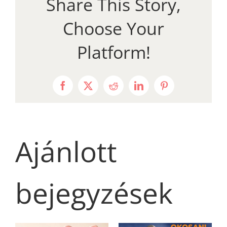
Share This Story,
Choose Your
Platform!
Facebook
X
Reddit
LinkedIn
Pinterest
Ajánlott
bejegyzések