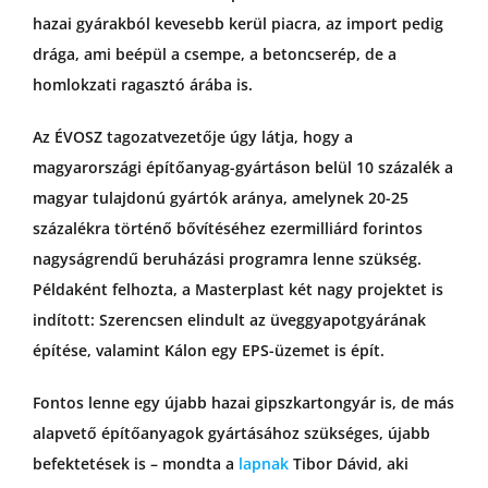
hazai gyárakból kevesebb kerül piacra, az import pedig
drága, ami beépül a csempe, a betoncserép, de a
homlokzati ragasztó árába is.
Az ÉVOSZ tagozatvezetője úgy látja, hogy a
magyarországi építőanyag-gyártáson belül 10 százalék a
magyar tulajdonú gyártók aránya, amelynek 20-25
százalékra történő bővítéséhez ezermilliárd forintos
nagyságrendű beruházási programra lenne szükség.
Példaként felhozta, a Masterplast két nagy projektet is
indított: Szerencsen elindult az üveggyapotgyárának
építése, valamint Kálon egy EPS-üzemet is épít.
Fontos lenne egy újabb hazai gipszkartongyár is, de más
alapvető építőanyagok gyártásához szükséges, újabb
befektetések is – mondta a
lapnak
Tibor Dávid, aki