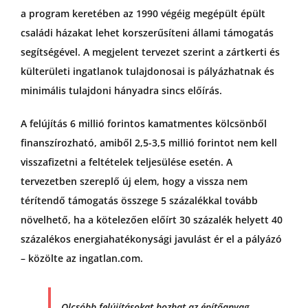
a program keretében az 1990 végéig megépült épült
családi házakat lehet korszerűsíteni állami támogatás
segítségével. A megjelent tervezet szerint a zártkerti és
külterületi ingatlanok tulajdonosai is pályázhatnak és
minimális tulajdoni hányadra sincs előírás.
A felújítás 6 millió forintos kamatmentes kölcsönből
finanszírozható, amiből 2,5-3,5 millió forintot nem kell
visszafizetni a feltételek teljesülése esetén. A
tervezetben szereplő új elem, hogy a vissza nem
térítendő támogatás összege 5 százalékkal tovább
növelhető, ha a kötelezően előírt 30 százalék helyett 40
százalékos energiahatékonysági javulást ér el a pályázó
– közölte az ingatlan.com.
Olcsóbb felújításokat hozhat az építőanyag