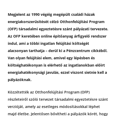
Megjelent az 1990 végéig megépült családi házak
energiakorszerűsítését célzó Otthonfelújítási Program
(OFP) társadalmi egyeztetésre szánt pályázati tervezete.
Az OFP keretében online építőanyag árfigyelő rendszer
indul, ami a többi ingatlan felújítási költségét
alacsonyan tarthatja – derül ki a Pénzcentrum cikkéből.
Van olyan felújítási elem, amivel egy lépésben és
költséghatékonyan is elérhető az ingatlanokban előírt
energiahatékonysági javulás, ezzel viszont sietnie kell a
pályázóknak.
Közzétették az Otthonfelújítási Program (OFP)
részleteiről szóló tervezet társadalmi egyeztetésre szánt
verzióját, amely az esetleges módosításokkal léphet
majd életbe. Jelentősen bővítheti a pályázók körét, hogy