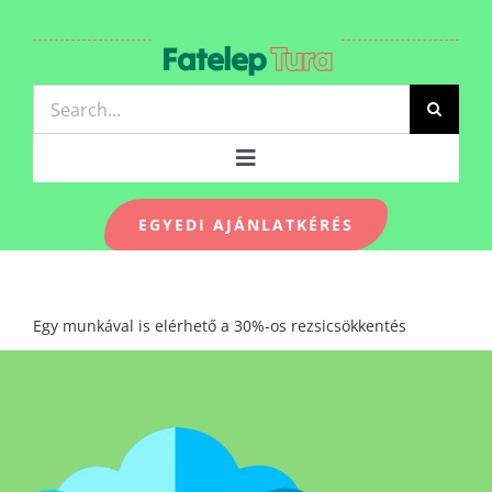
Kihagyás
Fatelep
Tura
Keresés...
Toggle
Navigation
EGYEDI AJÁNLATKÉRÉS
TERMÉKEK-ÁRLISTA
Egy munkával is elérhető a 30%-os rezsicsökkentés
KAPCSOLAT
KÉPGALÉRIA