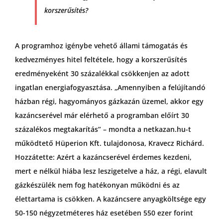
korszerűsítés?
A programhoz igénybe vehető állami támogatás és
kedvezményes hitel feltétele, hogy a korszerűsítés
eredményeként 30 százalékkal csökkenjen az adott
ingatlan energiafogyasztása. „Amennyiben a felújítandó
házban régi, hagyományos gázkazán üzemel, akkor egy
kazáncserével már elérhető a programban előírt 30
százalékos megtakarítás” – mondta a netkazan.hu-t
működtető Hüperion Kft. tulajdonosa, Kravecz Richárd.
Hozzátette: Azért a kazáncserével érdemes kezdeni,
mert e nélkül hiába lesz leszigetelve a ház, a régi, elavult
gázkészülék nem fog hatékonyan működni és az
élettartama is csökken. A kazáncsere anyagköltsége egy
50-150 négyzetméteres ház esetében 550 ezer forint