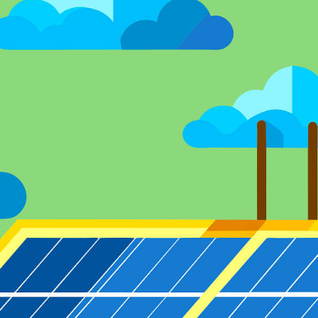
RÓLUNK
GDPR – ÁSZF
HÍREK
GYIK