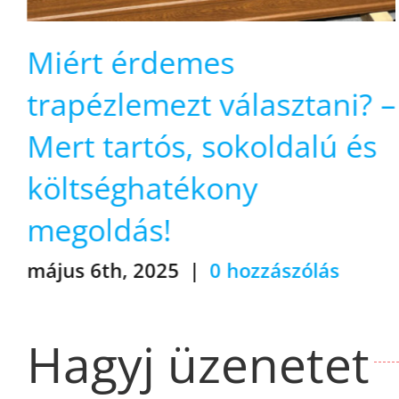
Kétféle otthonfelújítás:
–
melyiket válasszam?
november 20th, 2024
|
0 hozzászólás
Hagyj üzenetet
Hozzászólás