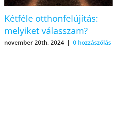
Egyszerűdösik az
otthonfelújítási program
november 10th, 2024
|
0 hozzászólás