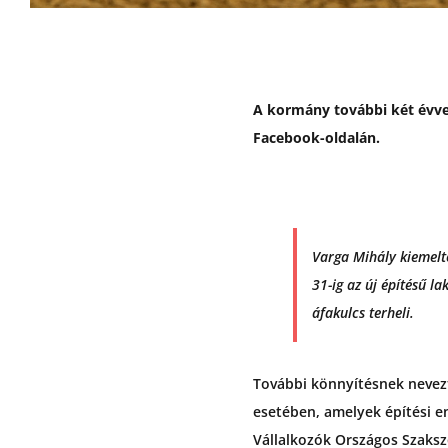
A kormány további két évve
Facebook-oldalán.
Varga Mihály kiemelte
31-ig az új építésű l
áfakulcs terheli.
További könnyítésnek nevezt
esetében, amelyek építési en
Vállalkozók Országos Szaksz