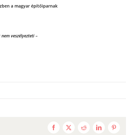
özben a magyar építőiparnak
 nem veszélyezteti –
Facebook
X
Reddit
LinkedIn
Pinterest