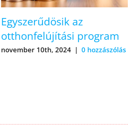
Önkéntes
nyugdíjpénztárból
lakáskassza
október 18th, 2024
|
0 hozzászólás