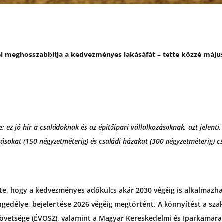
l meghosszabbítja a kedvezményes lakásáfát – tette közzé máju
: ez jó hír a családoknak és az építőipari vállalkozásoknak, azt jelent
akásokat (150 négyzetméterig) és családi házakat (300 négyzetméterig) 
e, hogy a kedvezményes adókulcs akár 2030 végéig is alkalmazha
gedélye, bejelentése 2026 végéig megtörtént. A könnyítést a szak
övetsége (ÉVOSZ), valamint a Magyar Kereskedelmi és Iparkamara 