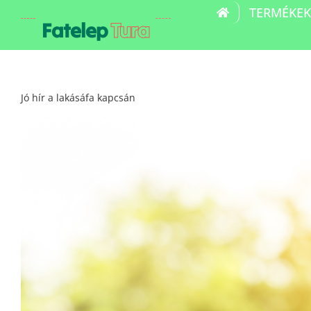
Kihagyás
TERMÉKEK
Fatelep
Tura
Jó hír a lakásáfa kapcsán
View
Larger
Image